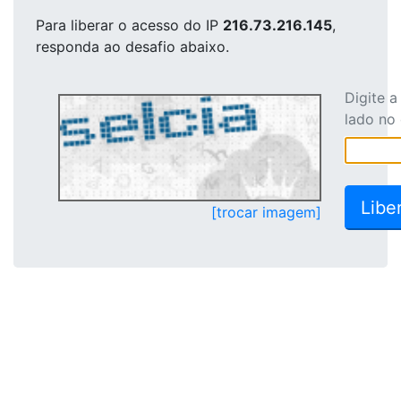
Para liberar o acesso
do IP
216.73.216.145
,
responda ao desafio abaixo.
Digite 
lado no
[trocar imagem]